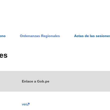
Ir al contenido principal
leno
Ordenanzas Regionales
Actas de las sesione
es
Enlace a Gob.pe
ver