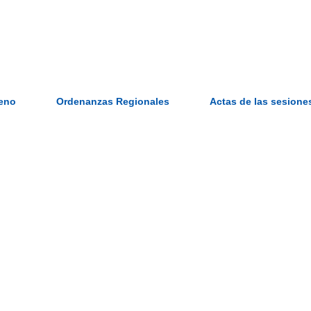
Ir al contenido principal
leno
Ordenanzas Regionales
Actas de las sesione